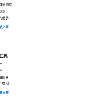
引流洞察
找器
约助手
部文章
工具
控
理
赔服务
件营销
部文章