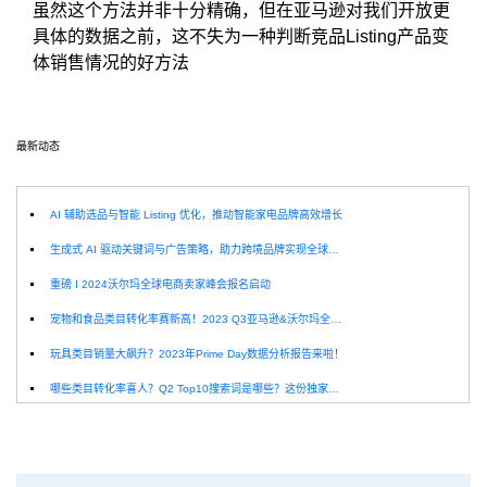
虽然这个方法并非十分精确，但在亚马逊对我们开放更
具体的数据之前，这不失为一种判断竞品Listing产品变
体销售情况的好方法
最新动态
选
AI 辅助选品与智能 Listing 优化，推动智能家电品牌高效增长
生成式 AI 驱动关键词与广告策略，助力跨境品牌实现全球增长突破
重磅 I 2024沃尔玛全球电商卖家峰会报名启动
宠物和食品类目转化率赛新高！2023 Q3亚马逊&沃尔玛全球电商CPC数据发布！
玩具类目销量大飙升？2023年Prime Day数据分析报告来啦！
哪些类目转化率喜人？Q2 Top10搜索词是哪些？这份独家报告来解答！
深圳卖家看过来：H10品牌线下私享会，诚邀您参加！
Helium10出品：亚马逊Q1类目数据报告