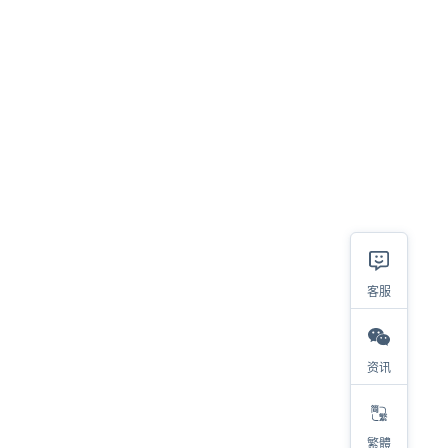
客服
相关
资讯
2023热销类目及产品大盘点，选品参考看这里！
对于亚马逊选品，我有四步考量
繁體