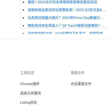
重磅 I 2024沃尔玛全球电商卖家峰会报名启动
宠物和食品类目转化率赛新高！2023 Q3亚马逊&沃尔玛全球电商CPC数据发布！
玩具类目销量大飙升？2023年Prime Day数据分析报告来啦！
哪些类目转化率喜人？Q2 Top10搜索词是哪些？这份独家报告来解答！
深圳卖家看过来：H10品牌线下私享会，诚邀您参加！
Helium10出品：亚马逊Q1类目数据报告
品牌升级：Pacvue+Helium10，助力跨境卖家最大化解锁商业潜力！
如何使用H10的关键词工具Cerebro检查产品的季节性？
工具总览
渠道合作
Chrome插件
点击渠道合作
选品与关键词
Listing优化