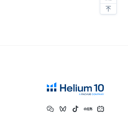
亚马逊低价螺旋，内卷带来的后果
亚马逊选品必须要调研类目销量！
新品上架必须要注意的细节
抛开情怀做选品，才能提高成功的几率
SKU产品的螺旋式打造建议
分享六个亚马逊选品思路
亚马逊产品开发成长全过程
亚马逊选品必须要调研类目销量！