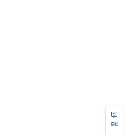
相关
客服
2023热销类目及产品大盘点，选品参考看这里！