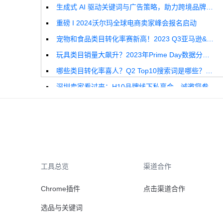
生成式 AI 驱动关键词与广告策略，助力跨境品牌实现全球增长突破
重磅 I 2024沃尔玛全球电商卖家峰会报名启动
宠物和食品类目转化率赛新高！2023 Q3亚马逊&沃尔玛全球电商CPC数据发布！
玩具类目销量大飙升？2023年Prime Day数据分析报告来啦！
哪些类目转化率喜人？Q2 Top10搜索词是哪些？这份独家报告来解答！
深圳卖家看过来：H10品牌线下私享会，诚邀您参加！
Helium10出品：亚马逊Q1类目数据报告
品牌升级：Pacvue+Helium10，助力跨境卖家最大化解锁商业潜力！
如何使用H10的关键词工具Cerebro检查产品的季节性？
工具总览
渠道合作
Chrome插件
点击渠道合作
选品与关键词