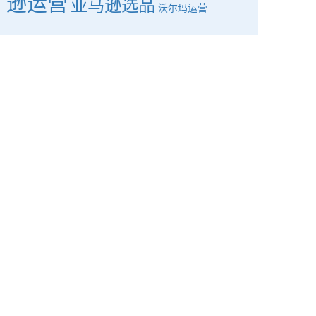
逊运营
亚马逊选品
沃尔玛运营