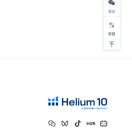
对于亚马逊选品，我有四步考量
资讯
亚马逊低价螺旋，内卷带来的后果
亚马逊选品必须要调研类目销量！
新品上架必须要注意的细节
繁體
抛开情怀做选品，才能提高成功的几率
SKU产品的螺旋式打造建议
分享六个亚马逊选品思路
亚马逊产品开发成长全过程
亚马逊选品必须要调研类目销量！