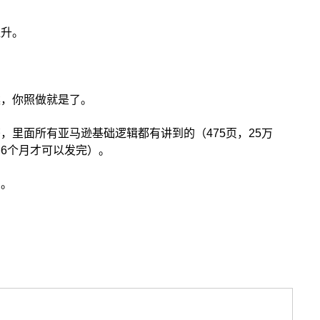
提升。
案，你照做就是了。
，里面所有亚马逊基础逻辑都有讲到的（475页，25万
6个月才可以发完）。
的。
选品