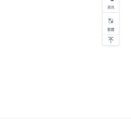
资讯
繁體
相关
2023热销类目及产品大盘点，选品参考看这里！
对于亚马逊选品，我有四步考量
亚马逊低价螺旋，内卷带来的后果
亚马逊选品必须要调研类目销量！
新品上架必须要注意的细节
抛开情怀做选品，才能提高成功的几率
SKU产品的螺旋式打造建议
分享六个亚马逊选品思路
亚马逊产品开发成长全过程