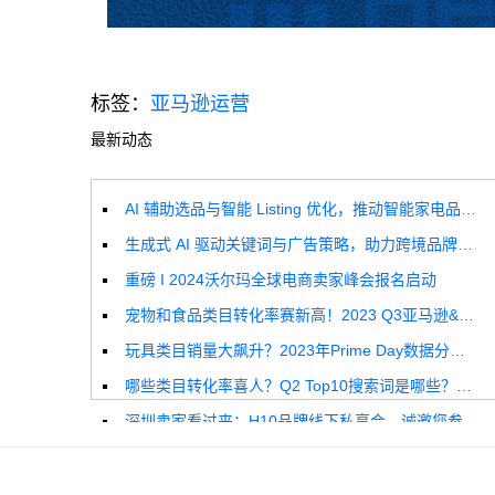
标签：
亚马逊运营
最新动态
AI 辅助选品与智能 Listing 优化，推动智能家电品牌高效增长
生成式 AI 驱动关键词与广告策略，助力跨境品牌实现全球增长突破
重磅 I 2024沃尔玛全球电商卖家峰会报名启动
宠物和食品类目转化率赛新高！2023 Q3亚马逊&沃尔玛全球电商CPC数据发布！
玩具类目销量大飙升？2023年Prime Day数据分析报告来啦！
哪些类目转化率喜人？Q2 Top10搜索词是哪些？这份独家报告来解答！
深圳卖家看过来：H10品牌线下私享会，诚邀您参加！
Helium10出品：亚马逊Q1类目数据报告
品牌升级：Pacvue+Helium10，助力跨境卖家最大化解锁商业潜力！