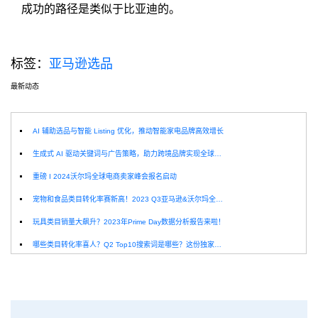
成功的路径是类似于比亚迪的。
标签：
亚马逊选品
最新动态
选
AI 辅助选品与智能 Listing 优化，推动智能家电品牌高效增长
生成式 AI 驱动关键词与广告策略，助力跨境品牌实现全球增长突破
重磅 I 2024沃尔玛全球电商卖家峰会报名启动
宠物和食品类目转化率赛新高！2023 Q3亚马逊&沃尔玛全球电商CPC数据发布！
玩具类目销量大飙升？2023年Prime Day数据分析报告来啦！
哪些类目转化率喜人？Q2 Top10搜索词是哪些？这份独家报告来解答！
深圳卖家看过来：H10品牌线下私享会，诚邀您参加！
Helium10出品：亚马逊Q1类目数据报告
品牌升级：Pacvue+Helium10，助力跨境卖家最大化解锁商业潜力！