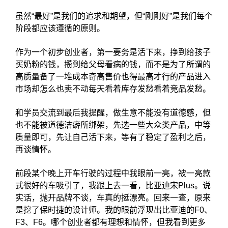
虽然“最好”是我们的追求和期望，但“刚刚好”是我们每个
阶段都应该遵循的原则。
作为一个初步创业者，第一要务是活下来，挣到给孩子
买奶粉的钱，攒到给父母看病的钱，而不是为了所谓的
高质量备了一堆成本奇高售价也得最高才行的产品进入
市场却怎么也卖不动每天看着库存发愁看着竞品发愁。
和学员交流到最后我提醒，做生意不能没有道德感，但
也不能被道德洁癖所绑架，先选一些大众类产品，中等
质量即可，先让自己活下来，等有了稳定了盈利之后，
再谈情怀。
前段某个晚上开车行驶的过程中我眼前一亮，被一亮款
式很好的车吸引了，我跟上去一看，比亚迪宋Plus。说
实话，抛开品牌不谈，车真的挺漂亮。回来一查，原来
是挖了保时捷的设计师。我的眼前浮现出比亚迪的F0、
F3、F6。哪个创业者都有理想和情怀，但我看到更多