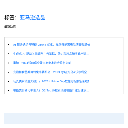
标签：
亚马逊选品
最新动态
选
AI 辅助选品与智能 Listing 优化，推动智能家电品牌高效增长
生成式 AI 驱动关键词与广告策略，助力跨境品牌实现全球增长突破
重磅 I 2024沃尔玛全球电商卖家峰会报名启动
宠物和食品类目转化率赛新高！2023 Q3亚马逊&沃尔玛全球电商CPC数据发布！
玩具类目销量大飙升？2023年Prime Day数据分析报告来啦！
哪些类目转化率喜人？Q2 Top10搜索词是哪些？这份独家报告来解答！
深圳卖家看过来：H10品牌线下私享会，诚邀您参加！
Helium10出品：亚马逊Q1类目数据报告
品牌升级：Pacvue+Helium10，助力跨境卖家最大化解锁商业潜力！
如何使用H10的关键词工具Cerebro检查产品的季节性？