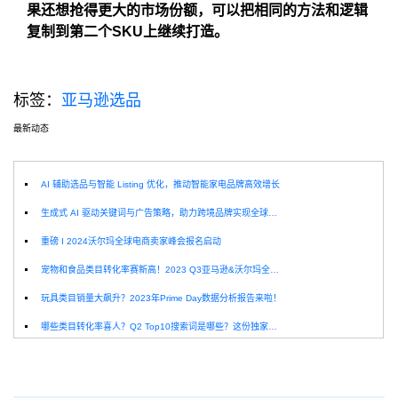
果还想抢得更大的市场份额，可以把相同的方法和逻辑
复制到第二个SKU上继续打造。
标签：
亚马逊选品
最新动态
选
AI 辅助选品与智能 Listing 优化，推动智能家电品牌高效增长
生成式 AI 驱动关键词与广告策略，助力跨境品牌实现全球增长突破
重磅 I 2024沃尔玛全球电商卖家峰会报名启动
宠物和食品类目转化率赛新高！2023 Q3亚马逊&沃尔玛全球电商CPC数据发布！
玩具类目销量大飙升？2023年Prime Day数据分析报告来啦！
哪些类目转化率喜人？Q2 Top10搜索词是哪些？这份独家报告来解答！
深圳卖家看过来：H10品牌线下私享会，诚邀您参加！
Helium10出品：亚马逊Q1类目数据报告