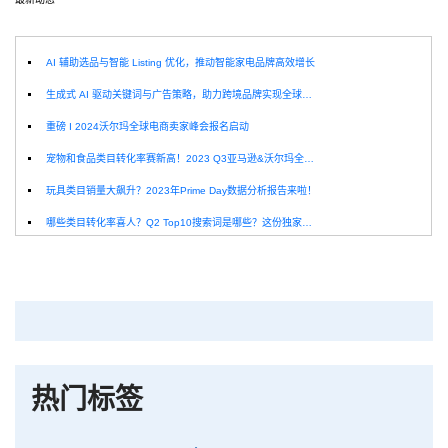
AI 辅助选品与智能 Listing 优化，推动智能家电品牌高效增长
生成式 AI 驱动关键词与广告策略，助力跨境品牌实现全球增长突破
重磅 I 2024沃尔玛全球电商卖家峰会报名启动
宠物和食品类目转化率赛新高！2023 Q3亚马逊&沃尔玛全球电商CPC数据发布！
玩具类目销量大飙升？2023年Prime Day数据分析报告来啦！
哪些类目转化率喜人？Q2 Top10搜索词是哪些？这份独家报告来解答！
深圳卖家看过来：H10品牌线下私享会，诚邀您参加！
Helium10出品：亚马逊Q1类目数据报告
品牌升级：Pacvue+Helium10，助力跨境卖家最大化解锁商业潜力！
如何使用H10的关键词工具Cerebro检查产品的季节性？
热门标签