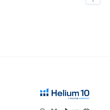
2023热销类目及产品大盘点，选品参考看这里！
对于亚马逊选品，我有四步考量
亚马逊低价螺旋，内卷带来的后果
亚马逊选品必须要调研类目销量！
新品上架必须要注意的细节
抛开情怀做选品，才能提高成功的几率
SKU产品的螺旋式打造建议
分享六个亚马逊选品思路
亚马逊产品开发成长全过程
亚马逊选品必须要调研类目销量！