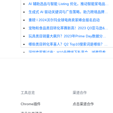
AI 辅助选品与智能 Listing 优化，推动智能家电品牌高效增长
生成式 AI 驱动关键词与广告策略，助力跨境品牌实现全球增长突破
重磅 I 2024沃尔玛全球电商卖家峰会报名启动
宠物和食品类目转化率赛新高！2023 Q3亚马逊&沃尔玛全球电商CPC数据发布！
玩具类目销量大飙升？2023年Prime Day数据分析报告来啦！
哪些类目转化率喜人？Q2 Top10搜索词是哪些？这份独家报告来解答！
深圳卖家看过来：H10品牌线下私享会，诚邀您参加！
Helium10出品：亚马逊Q1类目数据报告
品牌升级：Pacvue+Helium10，助力跨境卖家最大化解锁商业潜力！
如何使用H10的关键词工具Cerebro检查产品的季节性？
工具总览
渠道合作
Chrome插件
点击渠道合作