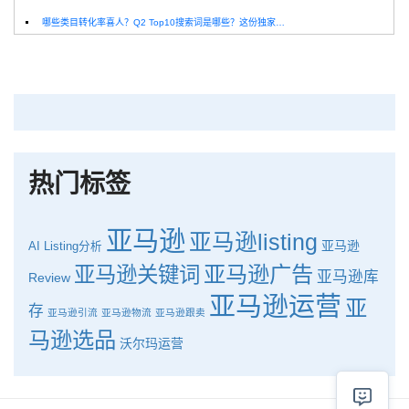
哪些类目转化率喜人？Q2 Top10搜索词是哪些？这份独家报告来解答！
深圳卖家看过来：H10品牌线下私享会，诚邀您参加！
Helium10出品：亚马逊Q1类目数据报告
品牌升级：Pacvue+Helium10，助力跨境卖家最大化解锁商业潜力！
如何使用H10的关键词工具Cerebro检查产品的季节性？
热门标签
亚马逊
亚马逊listing
亚马逊
AI
Listing分析
亚马逊广告
亚马逊关键词
亚马逊库
Review
亚马逊运营
亚
存
亚马逊引流
亚马逊物流
亚马逊跟卖
马逊选品
沃尔玛运营