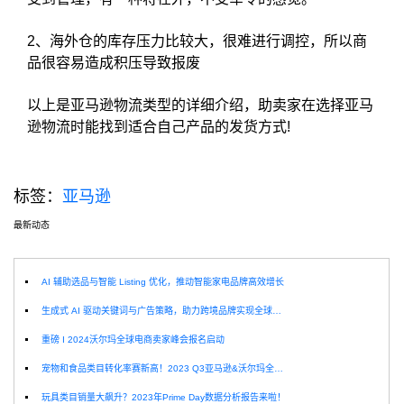
2、海外仓的库存压力比较大，很难进行调控，所以商
品很容易造成积压导致报废
以上是亚马逊物流类型的详细介绍，助卖家在选择亚马
逊物流时能找到适合自己产品的发货方式!
标签：
亚马逊
最新动态
选
AI 辅助选品与智能 Listing 优化，推动智能家电品牌高效增长
生成式 AI 驱动关键词与广告策略，助力跨境品牌实现全球增长突破
重磅 I 2024沃尔玛全球电商卖家峰会报名启动
宠物和食品类目转化率赛新高！2023 Q3亚马逊&沃尔玛全球电商CPC数据发布！
玩具类目销量大飙升？2023年Prime Day数据分析报告来啦！