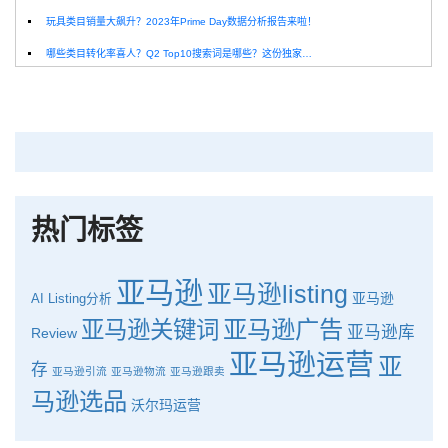
玩具类目销量大飙升？2023年Prime Day数据分析报告来啦！
哪些类目转化率喜人？Q2 Top10搜索词是哪些？这份独家报告来解答！
深圳卖家看过来：H10品牌线下私享会，诚邀您参加！
Helium10出品：亚马逊Q1类目数据报告
品牌升级：Pacvue+Helium10，助力跨境卖家最大化解锁商业潜力！
如何使用H10的关键词工具Cerebro检查产品的季节性？
热门标签
亚马逊
亚马逊listing
亚马逊
AI
Listing分析
亚马逊广告
亚马逊关键词
亚马逊库
Review
亚马逊运营
亚
存
亚马逊引流
亚马逊物流
亚马逊跟卖
马逊选品
沃尔玛运营