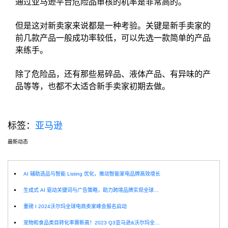
通过亚马逊平台危险品审核的机率是非常高的。
但是这对新卖家来说都是一种考验。关键是新手卖家的
前几款产品一般成功率较低，可以先选一款简单的产品
来练手。
除了危险品，还有那些易碎品、液体产品、有异味的产
品等等，也都不太适合新手卖家初期去做。
标签：
亚马逊
最新动态
选
AI 辅助选品与智能 Listing 优化，推动智能家电品牌高效增长
生成式 AI 驱动关键词与广告策略，助力跨境品牌实现全球增长突破
重磅 I 2024沃尔玛全球电商卖家峰会报名启动
宠物和食品类目转化率赛新高！2023 Q3亚马逊&沃尔玛全球电商CPC数据发布！