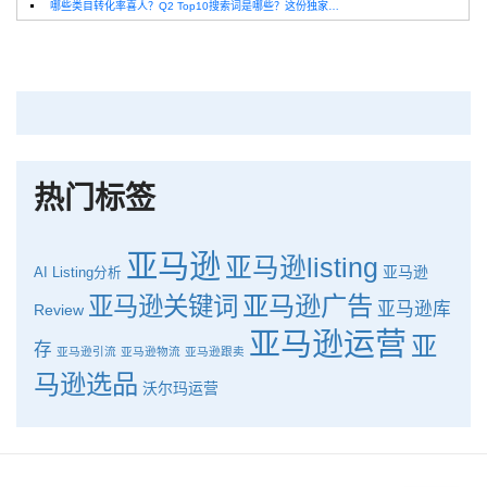
哪些类目转化率喜人？Q2 Top10搜索词是哪些？这份独家报告来解答！
深圳卖家看过来：H10品牌线下私享会，诚邀您参加！
Helium10出品：亚马逊Q1类目数据报告
品牌升级：Pacvue+Helium10，助力跨境卖家最大化解锁商业潜力！
如何使用H10的关键词工具Cerebro检查产品的季节性？
热门标签
亚马逊
亚马逊listing
亚马逊
AI
Listing分析
亚马逊广告
亚马逊关键词
亚马逊库
Review
亚马逊运营
亚
存
亚马逊引流
亚马逊物流
亚马逊跟卖
马逊选品
沃尔玛运营