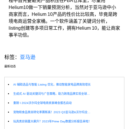
程中首先要避免产品积压在FBA仓库里，尽量用
Helium10做一下销量预测分析，当然对于亚马逊中小
商家而言，Helium 10产品的性价比比较高，毕竟是跨
境电商运营全家桶。一个软件涵盖了关键词分析，
listing创建等多项日常工作，拥有Helium 10，能让商家
事半功倍。
标签：
亚马逊
最新动态
选
AI 辅助选品与智能 Listing 优化，推动智能家电品牌高效增长
生成式 AI 驱动关键词与广告策略，助力跨境品牌实现全球增长突破
重磅 I 2024沃尔玛全球电商卖家峰会报名启动
宠物和食品类目转化率赛新高！2023 Q3亚马逊&沃尔玛全球电商CPC数据发布！
玩具类目销量大飙升？2023年Prime Day数据分析报告来啦！