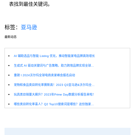
表找到最佳关键词。
标签：
亚马逊
最新动态
选
AI 辅助选品与智能 Listing 优化，推动智能家电品牌高效增长
生成式 AI 驱动关键词与广告策略，助力跨境品牌实现全球增长突破
重磅 I 2024沃尔玛全球电商卖家峰会报名启动
宠物和食品类目转化率赛新高！2023 Q3亚马逊&沃尔玛全球电商CPC数据发布！
玩具类目销量大飙升？2023年Prime Day数据分析报告来啦！
哪些类目转化率喜人？Q2 Top10搜索词是哪些？这份独家报告来解答！
深圳卖家看过来：H10品牌线下私享会，诚邀您参加！
Helium10出品：亚马逊Q1类目数据报告
品牌升级：Pacvue+Helium10，助力跨境卖家最大化解锁商业潜力！