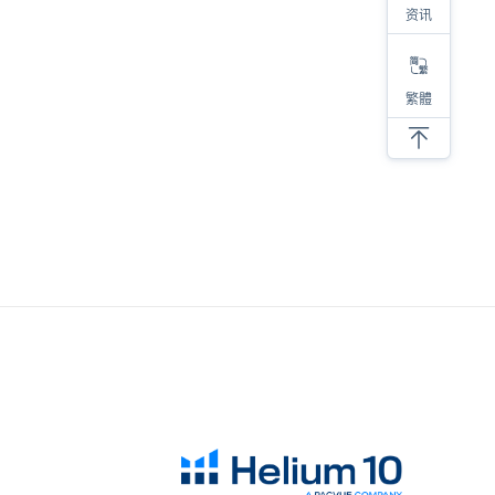
资讯
2023热销类目及产品大盘点，选品参考看这里！
繁體
对于亚马逊选品，我有四步考量
亚马逊低价螺旋，内卷带来的后果
亚马逊选品必须要调研类目销量！
新品上架必须要注意的细节
抛开情怀做选品，才能提高成功的几率
SKU产品的螺旋式打造建议
分享六个亚马逊选品思路
亚马逊产品开发成长全过程
亚马逊选品必须要调研类目销量！