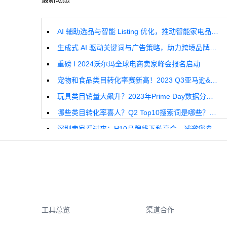
AI 辅助选品与智能 Listing 优化，推动智能家电品牌高效增长
生成式 AI 驱动关键词与广告策略，助力跨境品牌实现全球增长突破
重磅 I 2024沃尔玛全球电商卖家峰会报名启动
宠物和食品类目转化率赛新高！2023 Q3亚马逊&沃尔玛全球电商CPC数据发布！
玩具类目销量大飙升？2023年Prime Day数据分析报告来啦！
哪些类目转化率喜人？Q2 Top10搜索词是哪些？这份独家报告来解答！
深圳卖家看过来：H10品牌线下私享会，诚邀您参加！
Helium10出品：亚马逊Q1类目数据报告
品牌升级：Pacvue+Helium10，助力跨境卖家最大化解锁商业潜力！
如何使用H10的关键词工具Cerebro检查产品的季节性？
工具总览
渠道合作