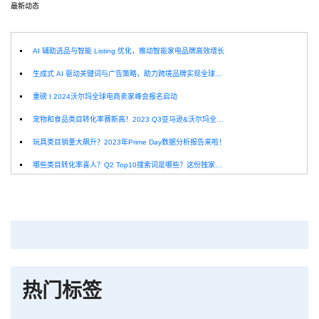
最新动态
选
AI 辅助选品与智能 Listing 优化，推动智能家电品牌高效增长
生成式 AI 驱动关键词与广告策略，助力跨境品牌实现全球增长突破
重磅 I 2024沃尔玛全球电商卖家峰会报名启动
宠物和食品类目转化率赛新高！2023 Q3亚马逊&沃尔玛全球电商CPC数据发布！
玩具类目销量大飙升？2023年Prime Day数据分析报告来啦！
哪些类目转化率喜人？Q2 Top10搜索词是哪些？这份独家报告来解答！
深圳卖家看过来：H10品牌线下私享会，诚邀您参加！
Helium10出品：亚马逊Q1类目数据报告
品牌升级：Pacvue+Helium10，助力跨境卖家最大化解锁商业潜力！
如何使用H10的关键词工具Cerebro检查产品的季节性？
热门标签