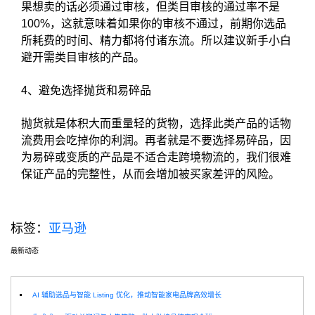
果想卖的话必须通过审核，但类目审核的通过率不是
100%，这就意味着如果你的审核不通过，前期你选品
所耗费的时间、精力都将付诸东流。所以建议新手小白
避开需类目审核的产品。
4、避免选择抛货和易碎品
抛货就是体积大而重量轻的货物，选择此类产品的话物
流费用会吃掉你的利润。再者就是不要选择易碎品，因
为易碎或变质的产品是不适合走跨境物流的，我们很难
保证产品的完整性，从而会增加被买家差评的风险。‍
标签：
亚马逊
最新动态
选
AI 辅助选品与智能 Listing 优化，推动智能家电品牌高效增长