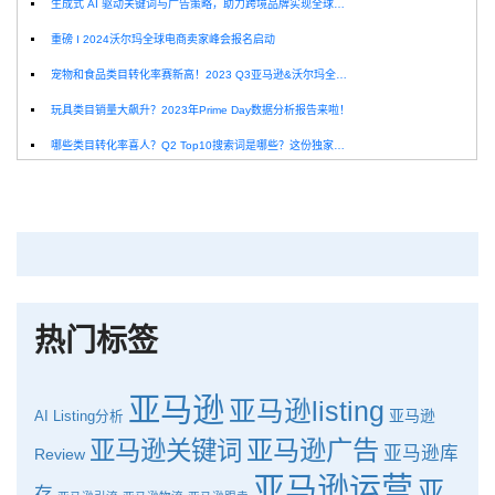
生成式 AI 驱动关键词与广告策略，助力跨境品牌实现全球增长突破
重磅 I 2024沃尔玛全球电商卖家峰会报名启动
宠物和食品类目转化率赛新高！2023 Q3亚马逊&沃尔玛全球电商CPC数据发布！
玩具类目销量大飙升？2023年Prime Day数据分析报告来啦！
哪些类目转化率喜人？Q2 Top10搜索词是哪些？这份独家报告来解答！
深圳卖家看过来：H10品牌线下私享会，诚邀您参加！
Helium10出品：亚马逊Q1类目数据报告
品牌升级：Pacvue+Helium10，助力跨境卖家最大化解锁商业潜力！
如何使用H10的关键词工具Cerebro检查产品的季节性？
热门标签
亚马逊
亚马逊listing
亚马逊
AI
Listing分析
亚马逊广告
亚马逊关键词
亚马逊库
Review
亚马逊运营
亚
存