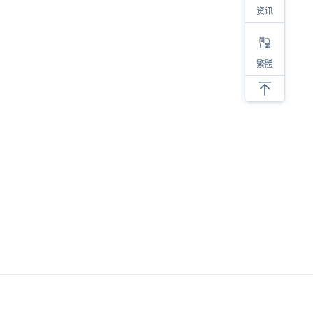
资讯
繁體
相关
2023热销类目及产品大盘点，选品参考看这里！
对于亚马逊选品，我有四步考量
亚马逊低价螺旋，内卷带来的后果
亚马逊选品必须要调研类目销量！
新品上架必须要注意的细节
抛开情怀做选品，才能提高成功的几率
SKU产品的螺旋式打造建议
分享六个亚马逊选品思路
亚马逊产品开发成长全过程