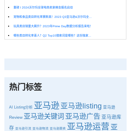
重磅 I 2024沃尔玛全球电商卖家峰会报名启动
宠物和食品类目转化率赛新高！2023 Q3亚马逊&沃尔玛全球电商CPC数据发布！
玩具类目销量大飙升？2023年Prime Day数据分析报告来啦！
哪些类目转化率喜人？Q2 Top10搜索词是哪些？这份独家报告来解答！
深圳卖家看过来：H10品牌线下私享会，诚邀您参加！
Helium10出品：亚马逊Q1类目数据报告
品牌升级：Pacvue+Helium10，助力跨境卖家最大化解锁商业潜力！
如何使用H10的关键词工具Cerebro检查产品的季节性？
热门标签
亚马逊
亚马逊listing
亚马逊
AI
Listing分析
亚马逊广告
亚马逊关键词
亚马逊库
Review
亚马逊运营
亚
存
亚马逊引流
亚马逊物流
亚马逊跟卖