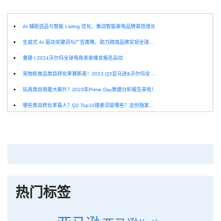
AI 辅助选品与智能 Listing 优化，推动智能家电品牌高效增长
生成式 AI 驱动关键词与广告策略，助力跨境品牌实现全球增长突破
重磅 I 2024沃尔玛全球电商卖家峰会报名启动
宠物和食品类目转化率赛新高！2023 Q3亚马逊&沃尔玛全球电商CPC数据发布！
玩具类目销量大飙升？2023年Prime Day数据分析报告来啦！
哪些类目转化率喜人？Q2 Top10搜索词是哪些？这份独家报告来解答！
深圳卖家看过来：H10品牌线下私享会，诚邀您参加！
Helium10出品：亚马逊Q1类目数据报告
品牌升级：Pacvue+Helium10，助力跨境卖家最大化解锁商业潜力！
如何使用H10的关键词工具Cerebro检查产品的季节性？
热门标签