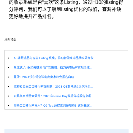
的收录系统是否“喜欢”这条Listing，
通过H10的listing得
分评判，我们可以了解到listing优化的缺陷，查漏补缺
更好地提升产品排名。
最新动态
选
AI 辅助选品与智能 Listing 优化，推动智能家电品牌高效增长
生成式 AI 驱动关键词与广告策略，助力跨境品牌实现全球增长突破
重磅 I 2024沃尔玛全球电商卖家峰会报名启动
宠物和食品类目转化率赛新高！2023 Q3亚马逊&沃尔玛全球电商CPC数据发布！
玩具类目销量大飙升？2023年Prime Day数据分析报告来啦！
哪些类目转化率喜人？Q2 Top10搜索词是哪些？这份独家报告来解答！
深圳卖家看过来：H10品牌线下私享会，诚邀您参加！
Helium10出品：亚马逊Q1类目数据报告