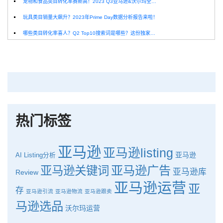
宠物和食品类目转化率赛新高！2023 Q3亚马逊&沃尔玛全球电商CPC数据发布！
玩具类目销量大飙升？2023年Prime Day数据分析报告来啦！
哪些类目转化率喜人？Q2 Top10搜索词是哪些？这份独家报告来解答！
深圳卖家看过来：H10品牌线下私享会，诚邀您参加！
Helium10出品：亚马逊Q1类目数据报告
品牌升级：Pacvue+Helium10，助力跨境卖家最大化解锁商业潜力！
如何使用H10的关键词工具Cerebro检查产品的季节性？
热门标签
亚马逊
亚马逊listing
亚马逊
AI
Listing分析
亚马逊广告
亚马逊关键词
亚马逊库
Review
亚马逊运营
亚
存
亚马逊引流
亚马逊物流
亚马逊跟卖
马逊选品
沃尔玛运营