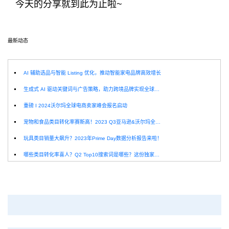
今天的分享就到此为止啦~
最新动态
选
AI 辅助选品与智能 Listing 优化，推动智能家电品牌高效增长
生成式 AI 驱动关键词与广告策略，助力跨境品牌实现全球增长突破
重磅 I 2024沃尔玛全球电商卖家峰会报名启动
宠物和食品类目转化率赛新高！2023 Q3亚马逊&沃尔玛全球电商CPC数据发布！
玩具类目销量大飙升？2023年Prime Day数据分析报告来啦！
哪些类目转化率喜人？Q2 Top10搜索词是哪些？这份独家报告来解答！
深圳卖家看过来：H10品牌线下私享会，诚邀您参加！
Helium10出品：亚马逊Q1类目数据报告
品牌升级：Pacvue+Helium10，助力跨境卖家最大化解锁商业潜力！
如何使用H10的关键词工具Cerebro检查产品的季节性？