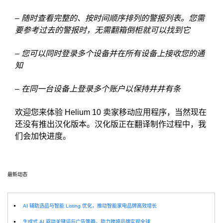
– 随时查看完整的、按时间顺序排列的警报列表。您需
要参考过去的警报时，无需翻箱倒柜就可以找到它
– 您可以同时登录多个设备并在所有设备上接收您的通
知
– 在同一台设备上登录多个账户以保持井井有条
欢迎您来体验 Helium 10 卖家移动应用程序，当然现在
还没有推出汉化版本。汉化版正在翻译制作过程中，我
们会加快进度。
最新动态
选
AI 辅助选品与智能 Listing 优化，推动智能家电品牌高效增长
生成式 AI 驱动关键词与广告策略，助力跨境品牌实现全球增长突破