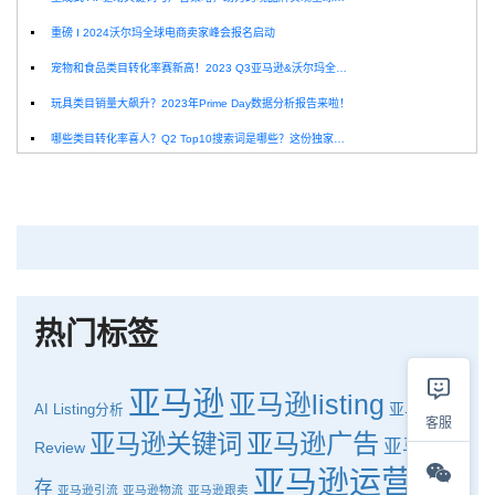
重磅 I 2024沃尔玛全球电商卖家峰会报名启动
宠物和食品类目转化率赛新高！2023 Q3亚马逊&沃尔玛全球电商CPC数据发布！
玩具类目销量大飙升？2023年Prime Day数据分析报告来啦！
哪些类目转化率喜人？Q2 Top10搜索词是哪些？这份独家报告来解答！
深圳卖家看过来：H10品牌线下私享会，诚邀您参加！
Helium10出品：亚马逊Q1类目数据报告
品牌升级：Pacvue+Helium10，助力跨境卖家最大化解锁商业潜力！
如何使用H10的关键词工具Cerebro检查产品的季节性？
热门标签
亚马逊
亚马逊listing
亚马逊
AI
Listing分析
客服
亚马逊广告
亚马逊关键词
亚马逊库
Review
亚马逊运营
亚
存
亚马逊引流
亚马逊物流
亚马逊跟卖