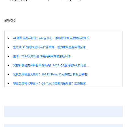
最新动态
选
AI 辅助选品与智能 Listing 优化，推动智能家电品牌高效增长
生成式 AI 驱动关键词与广告策略，助力跨境品牌实现全球增长突破
重磅 I 2024沃尔玛全球电商卖家峰会报名启动
宠物和食品类目转化率赛新高！2023 Q3亚马逊&沃尔玛全球电商CPC数据发布！
玩具类目销量大飙升？2023年Prime Day数据分析报告来啦！
哪些类目转化率喜人？Q2 Top10搜索词是哪些？这份独家报告来解答！
深圳卖家看过来：H10品牌线下私享会，诚邀您参加！
Helium10出品：亚马逊Q1类目数据报告
品牌升级：Pacvue+Helium10，助力跨境卖家最大化解锁商业潜力！
如何使用H10的关键词工具Cerebro检查产品的季节性？