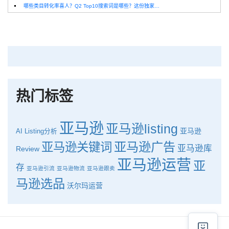
哪些类目转化率喜人？Q2 Top10搜索词是哪些？这份独家报告来解答！
深圳卖家看过来：H10品牌线下私享会，诚邀您参加！
Helium10出品：亚马逊Q1类目数据报告
品牌升级：Pacvue+Helium10，助力跨境卖家最大化解锁商业潜力！
如何使用H10的关键词工具Cerebro检查产品的季节性？
热门标签
亚马逊
亚马逊listing
亚马逊
AI
Listing分析
亚马逊广告
亚马逊关键词
亚马逊库
Review
亚马逊运营
亚
存
亚马逊引流
亚马逊物流
亚马逊跟卖
马逊选品
沃尔玛运营