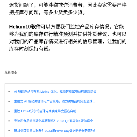
退货问题了，可能涉嫌欺诈消费者，因此卖家需要严格
把控库存问题，有多少货卖多少货。
Helium10软件
可以方便我们监控产品库存情况，它能
够为我们的库存进行精准预测并提供补货建议，也可以
对我们的产品库存情况进行相关的信息管理，让我们的
库存时刻保持有货。
最新动态
选
AI 辅助选品与智能 Listing 优化，推动智能家电品牌高效增长
生成式 AI 驱动关键词与广告策略，助力跨境品牌实现全球增长突破
重磅 I 2024沃尔玛全球电商卖家峰会报名启动
宠物和食品类目转化率赛新高！2023 Q3亚马逊&沃尔玛全球电商CPC数据发布！
玩具类目销量大飙升？2023年Prime Day数据分析报告来啦！