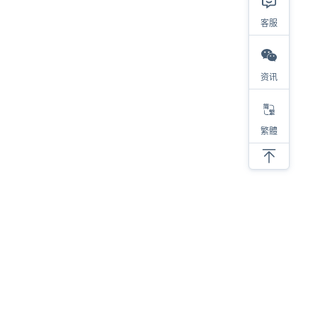
客服
资讯
繁體
相关
2023热销类目及产品大盘点，选品参考看这里！
对于亚马逊选品，我有四步考量
亚马逊低价螺旋，内卷带来的后果
亚马逊选品必须要调研类目销量！
新品上架必须要注意的细节