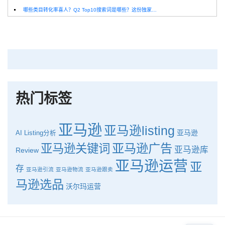
哪些类目转化率喜人？Q2 Top10搜索词是哪些？这份独家报告来解答！
深圳卖家看过来：H10品牌线下私享会，诚邀您参加！
Helium10出品：亚马逊Q1类目数据报告
品牌升级：Pacvue+Helium10，助力跨境卖家最大化解锁商业潜力！
如何使用H10的关键词工具Cerebro检查产品的季节性？
热门标签
亚马逊
亚马逊listing
亚马逊
AI
Listing分析
亚马逊广告
亚马逊关键词
亚马逊库
Review
亚马逊运营
亚
存
亚马逊引流
亚马逊物流
亚马逊跟卖
马逊选品
沃尔玛运营