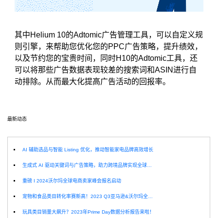
其中Helium 10的Adtomic广告管理工具，可以自定义规
则引擎，来帮助您优化您的PPC广告策略，提升绩效，
以及节约您的宝贵时间，
同时H10的Adtomic工具，还
可以将那些广告数据表现较差的搜索词和ASIN进行自
动排除。从而最大化提高广告活动的回报率。
最新动态
选
AI 辅助选品与智能 Listing 优化，推动智能家电品牌高效增长
生成式 AI 驱动关键词与广告策略，助力跨境品牌实现全球增长突破
重磅 I 2024沃尔玛全球电商卖家峰会报名启动
宠物和食品类目转化率赛新高！2023 Q3亚马逊&沃尔玛全球电商CPC数据发布！
玩具类目销量大飙升？2023年Prime Day数据分析报告来啦！