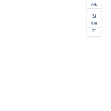
资讯
繁體
相关
2023热销类目及产品大盘点，选品参考看这里！
对于亚马逊选品，我有四步考量
亚马逊低价螺旋，内卷带来的后果
亚马逊选品必须要调研类目销量！
新品上架必须要注意的细节
抛开情怀做选品，才能提高成功的几率
SKU产品的螺旋式打造建议
分享六个亚马逊选品思路
亚马逊产品开发成长全过程