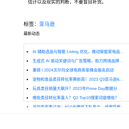
估计以及现实的判断，不要盲目补货。
标签：
亚马逊
最新动态
AI 辅助选品与智能 Listing 优化，推动智能家电品牌高效增长
生成式 AI 驱动关键词与广告策略，助力跨境品牌实现全球增长突破
重磅 I 2024沃尔玛全球电商卖家峰会报名启动
宠物和食品类目转化率赛新高！2023 Q3亚马逊&沃尔玛全球电商CPC数据发布！
玩具类目销量大飙升？2023年Prime Day数据分析报告来啦！
哪些类目转化率喜人？Q2 Top10搜索词是哪些？这份独家报告来解答！
深圳卖家看过来：H10品牌线下私享会，诚邀您参加！
Helium10出品：亚马逊Q1类目数据报告
品牌升级：Pacvue+Helium10，助力跨境卖家最大化解锁商业潜力！