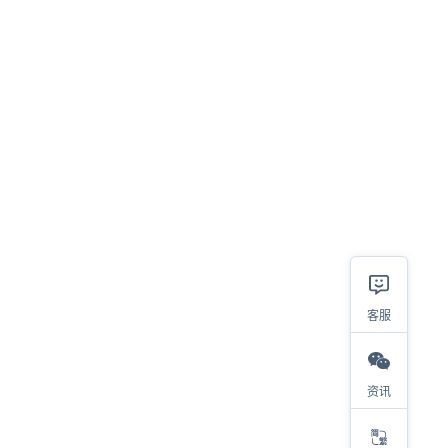
客服
相关
资讯
2023热销类目及产品大盘点，选品参考看这里！