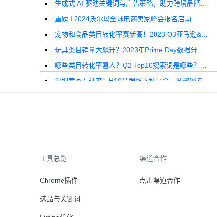
生成式 AI 驱动关键词与广告策略，助力跨境品牌实现全球增长突破
重磅 I 2024沃尔玛全球电商卖家峰会报名启动
宠物和食品类目转化率赛新高！2023 Q3亚马逊&沃尔玛全球电商CPC数据发布！
玩具类目销量大飙升？2023年Prime Day数据分析报告来啦！
哪些类目转化率喜人？Q2 Top10搜索词是哪些？这份独家报告来解答！
深圳卖家看过来：H10品牌线下私享会，诚邀您参加！
Helium10出品：亚马逊Q1类目数据报告
品牌升级：Pacvue+Helium10，助力跨境卖家最大化解锁商业潜力！
如何使用H10的关键词工具Cerebro检查产品的季节性？
工具总览
渠道合作
Chrome插件
点击渠道合作
选品与关键词
Listing优化