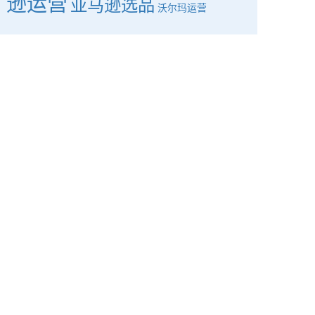
逊运营
亚马逊选品
沃尔玛运营