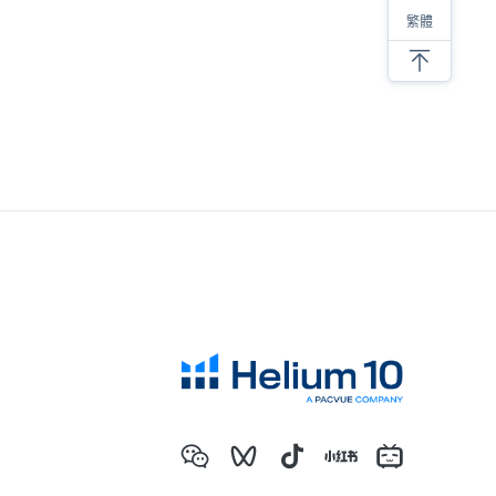
对于亚马逊选品，我有四步考量
繁體
亚马逊低价螺旋，内卷带来的后果
亚马逊选品必须要调研类目销量！
新品上架必须要注意的细节
抛开情怀做选品，才能提高成功的几率
SKU产品的螺旋式打造建议
分享六个亚马逊选品思路
亚马逊产品开发成长全过程
亚马逊选品必须要调研类目销量！