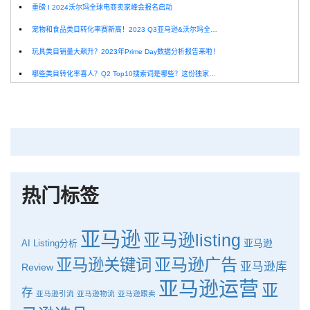
重磅 I 2024沃尔玛全球电商卖家峰会报名启动
宠物和食品类目转化率赛新高！2023 Q3亚马逊&沃尔玛全球电商CPC数据发布！
玩具类目销量大飙升？2023年Prime Day数据分析报告来啦！
哪些类目转化率喜人？Q2 Top10搜索词是哪些？这份独家报告来解答！
深圳卖家看过来：H10品牌线下私享会，诚邀您参加！
Helium10出品：亚马逊Q1类目数据报告
品牌升级：Pacvue+Helium10，助力跨境卖家最大化解锁商业潜力！
如何使用H10的关键词工具Cerebro检查产品的季节性？
热门标签
亚马逊
亚马逊listing
亚马逊
AI
Listing分析
亚马逊广告
亚马逊关键词
亚马逊库
Review
亚马逊运营
亚
存
亚马逊引流
亚马逊物流
亚马逊跟卖