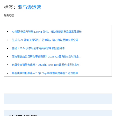
标签：
亚马逊运营
最新动态
选
AI 辅助选品与智能 Listing 优化，推动智能家电品牌高效增长
生成式 AI 驱动关键词与广告策略，助力跨境品牌实现全球增长突破
重磅 I 2024沃尔玛全球电商卖家峰会报名启动
宠物和食品类目转化率赛新高！2023 Q3亚马逊&沃尔玛全球电商CPC数据发布！
玩具类目销量大飙升？2023年Prime Day数据分析报告来啦！
哪些类目转化率喜人？Q2 Top10搜索词是哪些？这份独家报告来解答！
深圳卖家看过来：H10品牌线下私享会，诚邀您参加！
Helium10出品：亚马逊Q1类目数据报告
品牌升级：Pacvue+Helium10，助力跨境卖家最大化解锁商业潜力！
如何使用H10的关键词工具Cerebro检查产品的季节性？