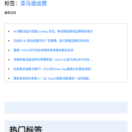
标签：
亚马逊运营
最新动态
选
AI 辅助选品与智能 Listing 优化，推动智能家电品牌高效增长
生成式 AI 驱动关键词与广告策略，助力跨境品牌实现全球增长突破
重磅 I 2024沃尔玛全球电商卖家峰会报名启动
宠物和食品类目转化率赛新高！2023 Q3亚马逊&沃尔玛全球电商CPC数据发布！
玩具类目销量大飙升？2023年Prime Day数据分析报告来啦！
哪些类目转化率喜人？Q2 Top10搜索词是哪些？这份独家报告来解答！
深圳卖家看过来：H10品牌线下私享会，诚邀您参加！
Helium10出品：亚马逊Q1类目数据报告
品牌升级：Pacvue+Helium10，助力跨境卖家最大化解锁商业潜力！
如何使用H10的关键词工具Cerebro检查产品的季节性？
热门标签