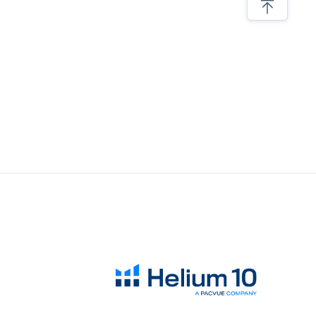
2023热销类目及产品大盘点，选品参考看这里！
对于亚马逊选品，我有四步考量
亚马逊低价螺旋，内卷带来的后果
亚马逊选品必须要调研类目销量！
新品上架必须要注意的细节
抛开情怀做选品，才能提高成功的几率
SKU产品的螺旋式打造建议
分享六个亚马逊选品思路
亚马逊产品开发成长全过程
亚马逊选品必须要调研类目销量！