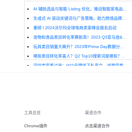
AI 辅助选品与智能 Listing 优化，推动智能家电品牌高效增长
生成式 AI 驱动关键词与广告策略，助力跨境品牌实现全球增长突破
重磅 I 2024沃尔玛全球电商卖家峰会报名启动
宠物和食品类目转化率赛新高！2023 Q3亚马逊&沃尔玛全球电商CPC数据发布！
玩具类目销量大飙升？2023年Prime Day数据分析报告来啦！
哪些类目转化率喜人？Q2 Top10搜索词是哪些？这份独家报告来解答！
深圳卖家看过来：H10品牌线下私享会，诚邀您参加！
Helium10出品：亚马逊Q1类目数据报告
品牌升级：Pacvue+Helium10，助力跨境卖家最大化解锁商业潜力！
如何使用H10的关键词工具Cerebro检查产品的季节性？
工具总览
渠道合作
Chrome插件
点击渠道合作