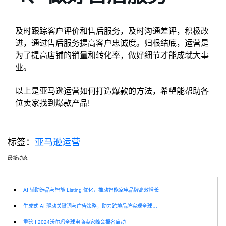
及时跟踪客户评价和售后服务，及时沟通差评，积极改
进，通过售后服务提高客户忠诚度。归根结底，运营是
为了提高店铺的销量和转化率，做好细节才能成就大事
业。
以上是亚马逊运营如何打造爆款的方法，希望能帮助各
位卖家找到爆款产品!
标签：
亚马逊运营
最新动态
选
AI 辅助选品与智能 Listing 优化，推动智能家电品牌高效增长
生成式 AI 驱动关键词与广告策略，助力跨境品牌实现全球增长突破
重磅 I 2024沃尔玛全球电商卖家峰会报名启动