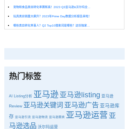
宠物和食品类目转化率赛新高！2023 Q3亚马逊&沃尔玛全球电商CPC数据发布！
玩具类目销量大飙升？2023年Prime Day数据分析报告来啦！
哪些类目转化率喜人？Q2 Top10搜索词是哪些？这份独家报告来解答！
深圳卖家看过来：H10品牌线下私享会，诚邀您参加！
Helium10出品：亚马逊Q1类目数据报告
品牌升级：Pacvue+Helium10，助力跨境卖家最大化解锁商业潜力！
如何使用H10的关键词工具Cerebro检查产品的季节性？
热门标签
亚马逊
亚马逊listing
亚马逊
AI
Listing分析
亚马逊广告
亚马逊关键词
亚马逊库
Review
亚马逊运营
亚
存
亚马逊引流
亚马逊物流
亚马逊跟卖
马逊选品
沃尔玛运营