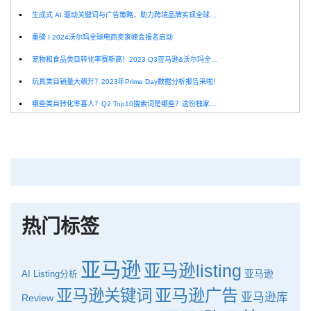
生成式 AI 驱动关键词与广告策略，助力跨境品牌实现全球增长突破
重磅 I 2024沃尔玛全球电商卖家峰会报名启动
宠物和食品类目转化率赛新高！2023 Q3亚马逊&沃尔玛全球电商CPC数据发布！
玩具类目销量大飙升？2023年Prime Day数据分析报告来啦！
哪些类目转化率喜人？Q2 Top10搜索词是哪些？这份独家报告来解答！
深圳卖家看过来：H10品牌线下私享会，诚邀您参加！
Helium10出品：亚马逊Q1类目数据报告
品牌升级：Pacvue+Helium10，助力跨境卖家最大化解锁商业潜力！
如何使用H10的关键词工具Cerebro检查产品的季节性？
热门标签
亚马逊
亚马逊listing
亚马逊
AI
Listing分析
亚马逊广告
亚马逊关键词
亚马逊库
Review