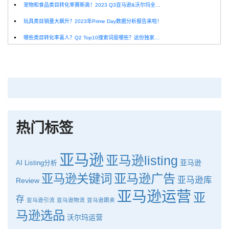
宠物和食品类目转化率赛新高！2023 Q3亚马逊&沃尔玛全球电商CPC数据发布！
玩具类目销量大飙升？2023年Prime Day数据分析报告来啦！
哪些类目转化率喜人？Q2 Top10搜索词是哪些？这份独家报告来解答！
深圳卖家看过来：H10品牌线下私享会，诚邀您参加！
Helium10出品：亚马逊Q1类目数据报告
品牌升级：Pacvue+Helium10，助力跨境卖家最大化解锁商业潜力！
如何使用H10的关键词工具Cerebro检查产品的季节性？
热门标签
亚马逊
亚马逊listing
亚马逊
AI
Listing分析
亚马逊广告
亚马逊关键词
亚马逊库
Review
亚马逊运营
亚
存
亚马逊引流
亚马逊物流
亚马逊跟卖
马逊选品
沃尔玛运营