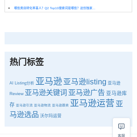
哪些类目转化率喜人？Q2 Top10搜索词是哪些？这份独家报告来解答！
深圳卖家看过来：H10品牌线下私享会，诚邀您参加！
Helium10出品：亚马逊Q1类目数据报告
品牌升级：Pacvue+Helium10，助力跨境卖家最大化解锁商业潜力！
如何使用H10的关键词工具Cerebro检查产品的季节性？
热门标签
亚马逊
亚马逊listing
亚马逊
AI
Listing分析
亚马逊广告
亚马逊关键词
亚马逊库
Review
亚马逊运营
亚
存
亚马逊引流
亚马逊物流
亚马逊跟卖
马逊选品
沃尔玛运营
客服