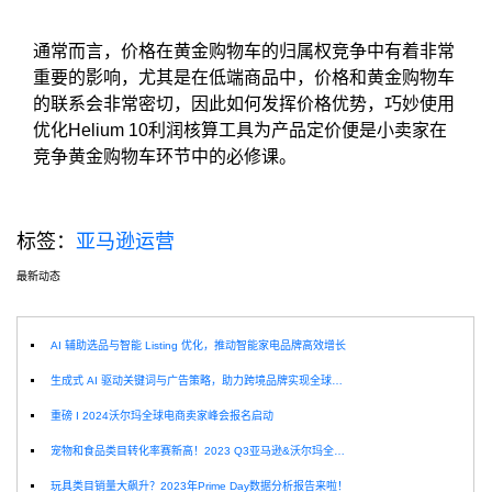
通常而言，价格在黄金购物车的归属权竞争中有着非常
重要的影响，尤其是在低端商品中，价格和黄金购物车
的联系会非常密切，因此如何发挥价格优势，巧妙使用
优化Helium 10利润核算工具为产品定价便是小卖家在
竞争黄金购物车环节中的必修课。
标签：
亚马逊运营
最新动态
选
AI 辅助选品与智能 Listing 优化，推动智能家电品牌高效增长
生成式 AI 驱动关键词与广告策略，助力跨境品牌实现全球增长突破
重磅 I 2024沃尔玛全球电商卖家峰会报名启动
宠物和食品类目转化率赛新高！2023 Q3亚马逊&沃尔玛全球电商CPC数据发布！
玩具类目销量大飙升？2023年Prime Day数据分析报告来啦！