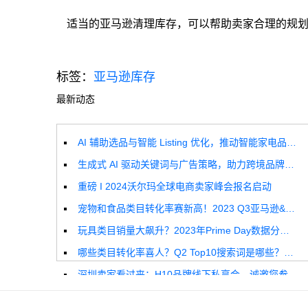
适当的亚马逊清理库存，可以帮助卖家合理的规
标签：
亚马逊库存
最新动态
AI 辅助选品与智能 Listing 优化，推动智能家电品牌高效增长
生成式 AI 驱动关键词与广告策略，助力跨境品牌实现全球增长突破
重磅 I 2024沃尔玛全球电商卖家峰会报名启动
宠物和食品类目转化率赛新高！2023 Q3亚马逊&沃尔玛全球电商CPC数据发布！
玩具类目销量大飙升？2023年Prime Day数据分析报告来啦！
哪些类目转化率喜人？Q2 Top10搜索词是哪些？这份独家报告来解答！
深圳卖家看过来：H10品牌线下私享会，诚邀您参加！
Helium10出品：亚马逊Q1类目数据报告