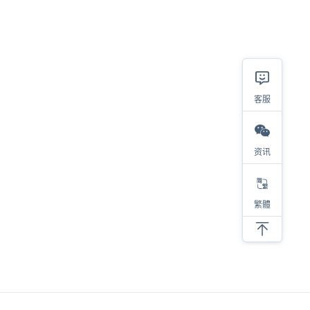
相关
客服
2023热销类目及产品大盘点，选品参考看这里！
资讯
对于亚马逊选品，我有四步考量
亚马逊低价螺旋，内卷带来的后果
繁體
亚马逊选品必须要调研类目销量！
新品上架必须要注意的细节
抛开情怀做选品，才能提高成功的几率
SKU产品的螺旋式打造建议
分享六个亚马逊选品思路