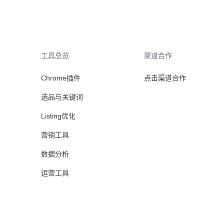
品牌升级：Pacvue+Helium10，助力跨境卖家最大化解锁商业潜力！
如何使用H10的关键词工具Cerebro检查产品的季节性？
工具总览
渠道合作
Chrome插件
点击渠道合作
选品与关键词
Listing优化
营销工具
数据分析
运营工具