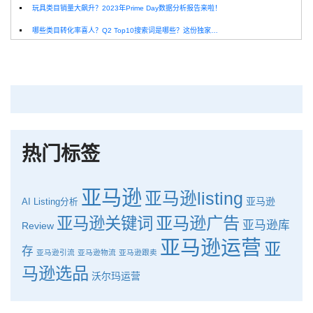
玩具类目销量大飙升？2023年Prime Day数据分析报告来啦！
哪些类目转化率喜人？Q2 Top10搜索词是哪些？这份独家报告来解答！
深圳卖家看过来：H10品牌线下私享会，诚邀您参加！
Helium10出品：亚马逊Q1类目数据报告
品牌升级：Pacvue+Helium10，助力跨境卖家最大化解锁商业潜力！
如何使用H10的关键词工具Cerebro检查产品的季节性？
热门标签
亚马逊
亚马逊listing
亚马逊
AI
Listing分析
亚马逊广告
亚马逊关键词
亚马逊库
Review
亚马逊运营
亚
存
亚马逊引流
亚马逊物流
亚马逊跟卖
马逊选品
沃尔玛运营