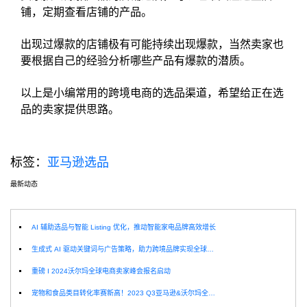
铺，定期查看店铺的产品。
出现过爆款的店铺极有可能持续出现爆款，当然卖家也
要根据自己的经验分析哪些产品有爆款的潜质。
以上是小编常用的跨境电商的选品渠道，希望给正在选
品的卖家提供思路。
标签：
亚马逊选品
最新动态
选
AI 辅助选品与智能 Listing 优化，推动智能家电品牌高效增长
生成式 AI 驱动关键词与广告策略，助力跨境品牌实现全球增长突破
重磅 I 2024沃尔玛全球电商卖家峰会报名启动
宠物和食品类目转化率赛新高！2023 Q3亚马逊&沃尔玛全球电商CPC数据发布！