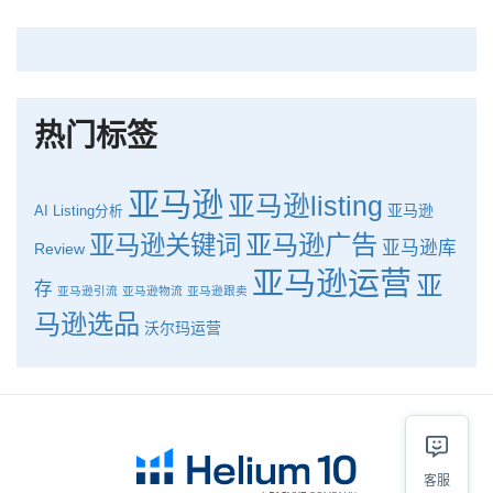
Helium10出品：亚马逊Q1类目数据报告
品牌升级：Pacvue+Helium10，助力跨境卖家最大化解锁商业潜力！
如何使用H10的关键词工具Cerebro检查产品的季节性？
热门标签
亚马逊
亚马逊listing
亚马逊
AI
Listing分析
亚马逊广告
亚马逊关键词
亚马逊库
Review
亚马逊运营
亚
存
亚马逊引流
亚马逊物流
亚马逊跟卖
马逊选品
沃尔玛运营
客服