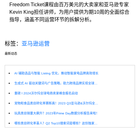
Freedom Ticket课程由百万美元的大卖家和亚马逊专家
Kevin King担任讲师，为用户提供为期10周的全面综合
指导，涵盖不同运营环节的拆解分析。
标签：
亚马逊运营
最新动态
选
AI 辅助选品与智能 Listing 优化，推动智能家电品牌高效增长
生成式 AI 驱动关键词与广告策略，助力跨境品牌实现全球增长突破
重磅 I 2024沃尔玛全球电商卖家峰会报名启动
宠物和食品类目转化率赛新高！2023 Q3亚马逊&沃尔玛全球电商CPC数据发布！
玩具类目销量大飙升？2023年Prime Day数据分析报告来啦！
哪些类目转化率喜人？Q2 Top10搜索词是哪些？这份独家报告来解答！
深圳卖家看过来：H10品牌线下私享会，诚邀您参加！