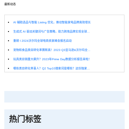
最新动态
选
AI 辅助选品与智能 Listing 优化，推动智能家电品牌高效增长
生成式 AI 驱动关键词与广告策略，助力跨境品牌实现全球增长突破
重磅 I 2024沃尔玛全球电商卖家峰会报名启动
宠物和食品类目转化率赛新高！2023 Q3亚马逊&沃尔玛全球电商CPC数据发布！
玩具类目销量大飙升？2023年Prime Day数据分析报告来啦！
哪些类目转化率喜人？Q2 Top10搜索词是哪些？这份独家报告来解答！
深圳卖家看过来：H10品牌线下私享会，诚邀您参加！
Helium10出品：亚马逊Q1类目数据报告
品牌升级：Pacvue+Helium10，助力跨境卖家最大化解锁商业潜力！
如何使用H10的关键词工具Cerebro检查产品的季节性？
热门标签