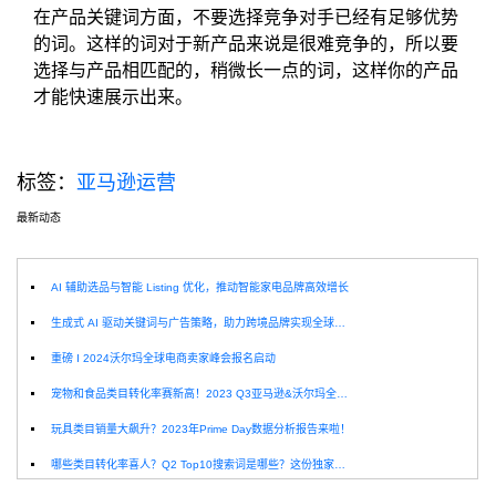
在产品关键词方面，不要选择竞争对手已经有足够优势
的词。这样的词对于新产品来说是很难竞争的，所以要
选择与产品相匹配的，稍微长一点的词，这样你的产品
才能快速展示出来。
标签：
亚马逊运营
最新动态
选
AI 辅助选品与智能 Listing 优化，推动智能家电品牌高效增长
生成式 AI 驱动关键词与广告策略，助力跨境品牌实现全球增长突破
重磅 I 2024沃尔玛全球电商卖家峰会报名启动
宠物和食品类目转化率赛新高！2023 Q3亚马逊&沃尔玛全球电商CPC数据发布！
玩具类目销量大飙升？2023年Prime Day数据分析报告来啦！
哪些类目转化率喜人？Q2 Top10搜索词是哪些？这份独家报告来解答！