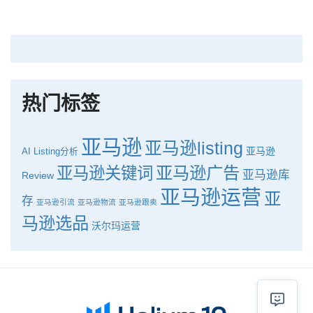
深圳卖家看过来：H10品牌线下私享会，诚邀您参加！
Helium10出品：亚马逊Q1类目数据报告
品牌升级：Pacvue+Helium10，助力跨境卖家最大化解锁商业潜力！
如何使用H10的关键词工具Cerebro检查产品的季节性？
热门标签
亚马逊
亚马逊listing
亚马逊
AI
Listing分析
亚马逊广告
亚马逊关键词
亚马逊库
Review
亚马逊运营
亚
存
亚马逊引流
亚马逊物流
亚马逊跟卖
马逊选品
沃尔玛运营