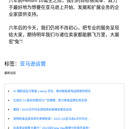
六年前Helium 10诞生之际，我们的目标很简单：致力
于最好地为想要在亚马逊上开始、发展和扩展业务的企
业家提供支持。
六年后的今天，我们仍将不改初心，把专业的服务呈现
给大家，期待明年我们与诸位卖家都能鹏飞万里，大展
宏“兔”！
标签：
亚马逊运营
最新动态
选
AI 辅助选品与智能 Listing 优化，推动智能家电品牌高效增长
生成式 AI 驱动关键词与广告策略，助力跨境品牌实现全球增长突破
重磅 I 2024沃尔玛全球电商卖家峰会报名启动
宠物和食品类目转化率赛新高！2023 Q3亚马逊&沃尔玛全球电商CPC数据发布！
玩具类目销量大飙升？2023年Prime Day数据分析报告来啦！