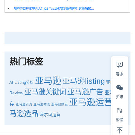
哪些类目转化率喜人？Q2 Top10搜索词是哪些？这份独家报告来解答！
深圳卖家看过来：H10品牌线下私享会，诚邀您参加！
Helium10出品：亚马逊Q1类目数据报告
品牌升级：Pacvue+Helium10，助力跨境卖家最大化解锁商业潜力！
如何使用H10的关键词工具Cerebro检查产品的季节性？
热门标签
客服
亚马逊
亚马逊listing
亚马逊
AI
Listing分析
亚马逊广告
亚马逊关键词
亚马逊库
Review
资讯
亚马逊运营
亚
存
亚马逊引流
亚马逊物流
亚马逊跟卖
马逊选品
沃尔玛运营
繁體