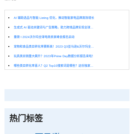
AI 辅助选品与智能 Listing 优化，推动智能家电品牌高效增长
生成式 AI 驱动关键词与广告策略，助力跨境品牌实现全球增长突破
重磅 I 2024沃尔玛全球电商卖家峰会报名启动
宠物和食品类目转化率赛新高！2023 Q3亚马逊&沃尔玛全球电商CPC数据发布！
玩具类目销量大飙升？2023年Prime Day数据分析报告来啦！
哪些类目转化率喜人？Q2 Top10搜索词是哪些？这份独家报告来解答！
深圳卖家看过来：H10品牌线下私享会，诚邀您参加！
Helium10出品：亚马逊Q1类目数据报告
品牌升级：Pacvue+Helium10，助力跨境卖家最大化解锁商业潜力！
如何使用H10的关键词工具Cerebro检查产品的季节性？
热门标签