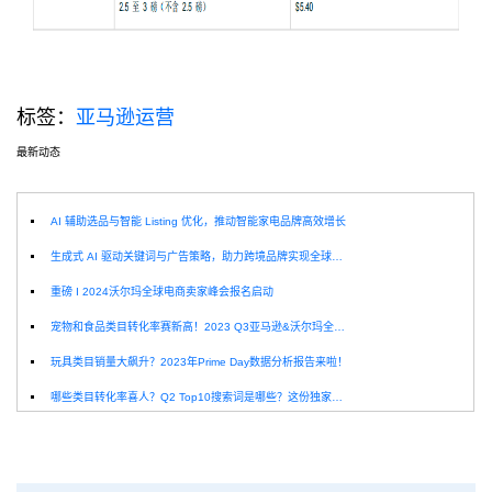
标签：
亚马逊运营
最新动态
选
AI 辅助选品与智能 Listing 优化，推动智能家电品牌高效增长
生成式 AI 驱动关键词与广告策略，助力跨境品牌实现全球增长突破
重磅 I 2024沃尔玛全球电商卖家峰会报名启动
宠物和食品类目转化率赛新高！2023 Q3亚马逊&沃尔玛全球电商CPC数据发布！
玩具类目销量大飙升？2023年Prime Day数据分析报告来啦！
哪些类目转化率喜人？Q2 Top10搜索词是哪些？这份独家报告来解答！
深圳卖家看过来：H10品牌线下私享会，诚邀您参加！
Helium10出品：亚马逊Q1类目数据报告