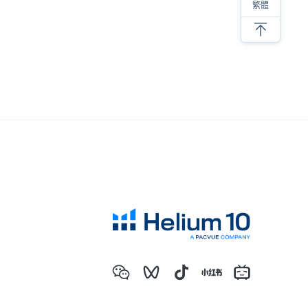
繁體
亚马逊低价螺旋，内卷带来的后果
亚马逊选品必须要调研类目销量！
新品上架必须要注意的细节
抛开情怀做选品，才能提高成功的几率
SKU产品的螺旋式打造建议
分享六个亚马逊选品思路
亚马逊产品开发成长全过程
亚马逊选品必须要调研类目销量！