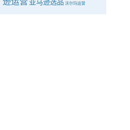
逊运营
亚马逊选品
沃尔玛运营