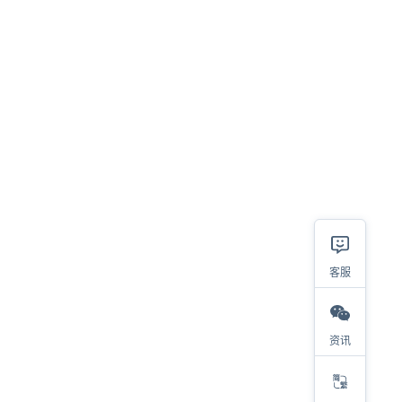
客服
相关
资讯
2023热销类目及产品大盘点，选品参考看这里！
对于亚马逊选品，我有四步考量