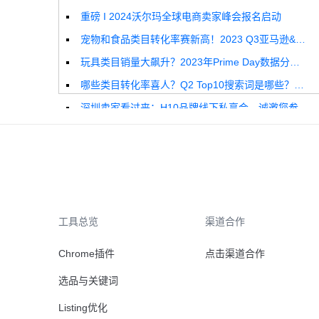
重磅 I 2024沃尔玛全球电商卖家峰会报名启动
宠物和食品类目转化率赛新高！2023 Q3亚马逊&沃尔玛全球电商CPC数据发布！
玩具类目销量大飙升？2023年Prime Day数据分析报告来啦！
哪些类目转化率喜人？Q2 Top10搜索词是哪些？这份独家报告来解答！
深圳卖家看过来：H10品牌线下私享会，诚邀您参加！
Helium10出品：亚马逊Q1类目数据报告
品牌升级：Pacvue+Helium10，助力跨境卖家最大化解锁商业潜力！
如何使用H10的关键词工具Cerebro检查产品的季节性？
工具总览
渠道合作
Chrome插件
点击渠道合作
选品与关键词
Listing优化