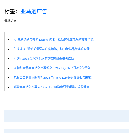
标签：
亚马逊广告
最新动态
选
AI 辅助选品与智能 Listing 优化，推动智能家电品牌高效增长
生成式 AI 驱动关键词与广告策略，助力跨境品牌实现全球增长突破
重磅 I 2024沃尔玛全球电商卖家峰会报名启动
宠物和食品类目转化率赛新高！2023 Q3亚马逊&沃尔玛全球电商CPC数据发布！
玩具类目销量大飙升？2023年Prime Day数据分析报告来啦！
哪些类目转化率喜人？Q2 Top10搜索词是哪些？这份独家报告来解答！
深圳卖家看过来：H10品牌线下私享会，诚邀您参加！
Helium10出品：亚马逊Q1类目数据报告
品牌升级：Pacvue+Helium10，助力跨境卖家最大化解锁商业潜力！
如何使用H10的关键词工具Cerebro检查产品的季节性？