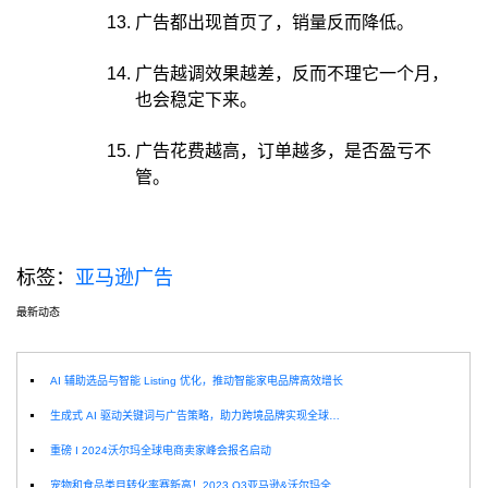
广告都出现首页了，销量反而降低。
广告越调效果越差，反而不理它一个月，
也会稳定下来。
广告花费越高，订单越多，是否盈亏不
管。
标签：
亚马逊广告
最新动态
选
AI 辅助选品与智能 Listing 优化，推动智能家电品牌高效增长
生成式 AI 驱动关键词与广告策略，助力跨境品牌实现全球增长突破
重磅 I 2024沃尔玛全球电商卖家峰会报名启动
宠物和食品类目转化率赛新高！2023 Q3亚马逊&沃尔玛全球电商CPC数据发布！