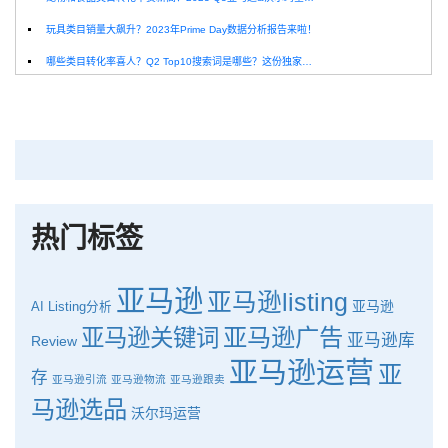
玩具类目销量大飙升？2023年Prime Day数据分析报告来啦！
哪些类目转化率喜人？Q2 Top10搜索词是哪些？这份独家报告来解答！
深圳卖家看过来：H10品牌线下私享会，诚邀您参加！
Helium10出品：亚马逊Q1类目数据报告
品牌升级：Pacvue+Helium10，助力跨境卖家最大化解锁商业潜力！
如何使用H10的关键词工具Cerebro检查产品的季节性？
热门标签
亚马逊
亚马逊listing
亚马逊
AI
Listing分析
亚马逊广告
亚马逊关键词
亚马逊库
Review
亚马逊运营
亚
存
亚马逊引流
亚马逊物流
亚马逊跟卖
马逊选品
沃尔玛运营