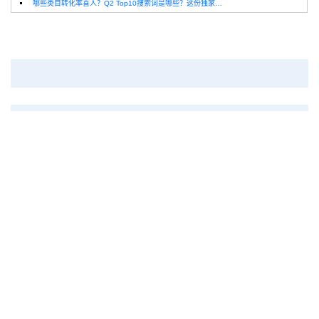
哪些类目转化率喜人？Q2 Top10搜索词是哪些？这份独家报告来解答！
深圳卖家看过来：H10品牌线下私享会，诚邀您参加！
Helium10出品：亚马逊Q1类目数据报告
品牌升级：Pacvue+Helium10，助力跨境卖家最大化解锁商业潜力！
如何使用H10的关键词工具Cerebro检查产品的季节性？
热门标签
亚马逊
亚马逊listing
亚马逊
AI
Listing分析
亚马逊广告
亚马逊关键词
亚马逊库
Review
亚马逊运营
亚
存
亚马逊引流
亚马逊物流
亚马逊跟卖
马逊选品
沃尔玛运营