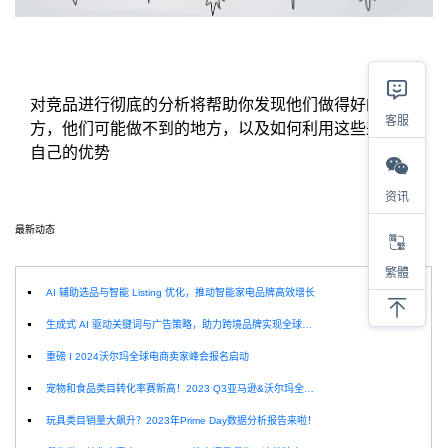
对竞品进行彻底的分析将帮助你发现他们做得好的地
客服
方，他们可能做不到的地方，以及如何利用这些来发挥
自己的优势
资讯
最新动态
选
繁體
AI 辅助选品与智能 Listing 优化，推动智能家电品牌高效增长
生成式 AI 驱动关键词与广告策略，助力跨境品牌实现全球增长突破
重磅 I 2024沃尔玛全球电商卖家峰会报名启动
宠物和食品类目转化率赛新高！2023 Q3亚马逊&沃尔玛全球电商CPC数据发布！
玩具类目销量大飙升？2023年Prime Day数据分析报告来啦！